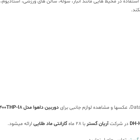
فاده در محیط هایی مانند انبار، سوله، سالن های ورزشی، استادیوم،
کند.
دوربین داهوا مدل DH-HAC-HFW1400THP-I8
در شرکت
آریان گستر
با 28 ماه
گارانتی ماد طلایی
ارائه میشود.