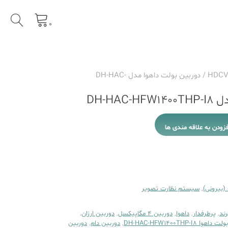
0
/ دوربین بولت داهوا مدل DH-HAC-
DH-HA
فزودن به علاقه مندی ها
(بیرونی)
,
سیستم نظارت تصویر
رند
,
پرطرفدار
,
داهوا
,
دوربین 4 مگاپیکسل
,
دوربین ارزان
,
ا DH-HAC-HFW1400THP-I8
,
دوربین دام
,
دوربین