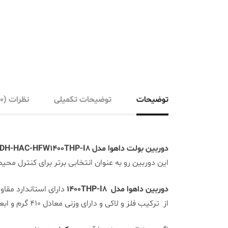
توضیحات
توضیحات تکمیلی
نظرات (0)
دوربین بولت داهوا مدل DH-HAC-HFW1400THP-I8
این دوربین رو به عنوان انتخابی برتر برای کنترل محیط های بزرگ 
دوربین داهوا مدل 1400THP-I8
از ترکیب فلز و لاکی و دارای وزنی معادل 410 گرم و ابعاد 240.7*90.7*90.4 میلی متر است.