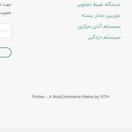
دستگاه ضبط تصاویر
جهت عضو
عضویت 
دوربین مدار بسته
سیستم آنتن مرکزی
سیستم دزدگیر
Proteo – A WooCommerce theme by YITH