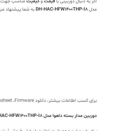
اگر به دنبال دوربینی با
قیمت
و
کیفیت
مناسب جهت است
مدل
DH-HAC-HFW1400THP-I8
به شما پیشنهاد می
برای کسب اطلاعات بیشتر، دانلود Datasheet ،Firmware، عکسها و مشاهده لوازم جانبی برای
دوربین مدار بسته داهوا مدل DH-HAC-HFW1400THP-I8