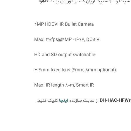
 سینما و… هستید. آریان گستر دوربین بولت
داهوا
4MP HDCVI IR Bullet Camera
Max. 30fps@4MP · IP67, DC12V
HD and SD output switchable
3.6mm fixed lens (6mm, 8mm optional)
Max. IR length 80m, Smart IR
از سایت سازنده
اینجا
کلیک کنید.