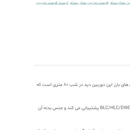
ین مداربسته
,
قیمت دوربین مدار بسته
,
لیست قیمت دوربین
یک دوربین 4 مگاپیکسلی بر بستر HDCVI میباشد. از مهم ترین ویژگی های بارز این دوربین دید در شب 80 متری است که
دارای استاندارد مقاومتی IP67 و در مقابل گرد و غبار و آب مقاوم میباشد. و از قابلیت های BLC/HLC/DWDR پشتیبانی می کند و جنس بدنه آن