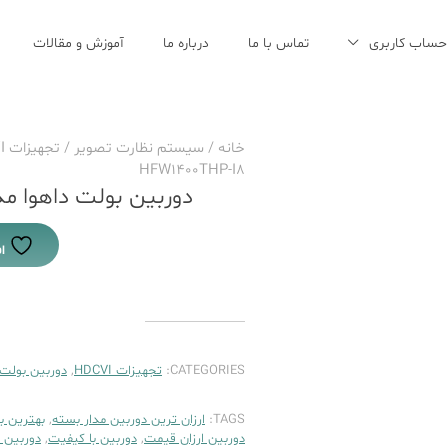
حساب کاربری
تماس با ما
درباره ما
آموزش و مقالات
خانه
/
سیستم نظارت تصویر
/
تجهیزات HDCVI
HFW1400THP-I8
دوربین بولت داهوا مدل C-HFW1400THP-I8
ا
CATEGORIES:
تجهیزات HDCVI
,
دوربین بولت 
TAGS:
ارزان ترین دوربین مدار بسته
,
بهترین ب
دوربین ارزان قیمت
,
دوربین با کیفیت
,
دوربین بولت داهو