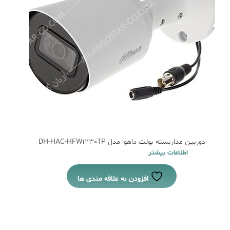
دوربین مداربسته بولت داهوا مدل DH-HAC-HFW1230TP
اطلاعات بیشتر
افزودن به علاقه مندی ها