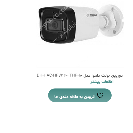
دوربین بولت داهوا مدل DH-HAC-HFW1400THP-I8
اطلاعات بیشتر
افزودن به علاقه مندی ها