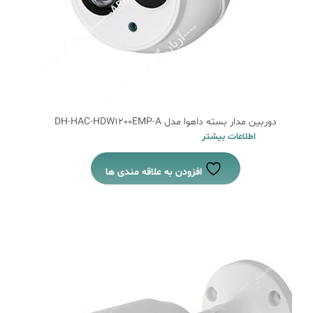
دوربین مدار بسته داهوا مدل DH-HAC-HDW1200EMP-A
اطلاعات بیشتر
افزودن به علاقه مندی ها