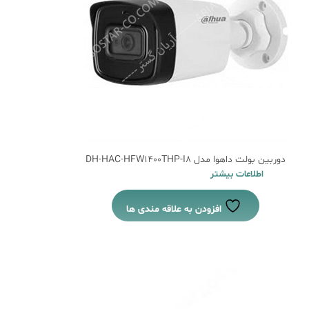
دوربین بولت داهوا مدل DH-HAC-HFW1400THP-I8
اطلاعات بیشتر
افزودن به علاقه مندی ها