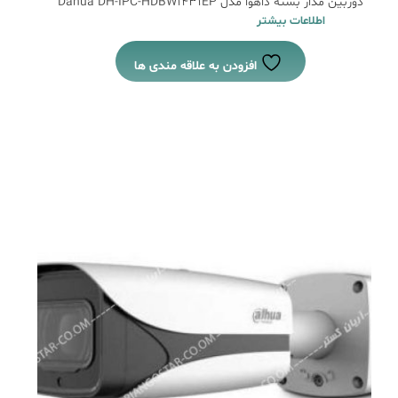
دوربین مدار بسته داهوا مدل Dahua DH-IPC-HDBW1431EP
اطلاعات بیشتر
افزودن به علاقه مندی ها