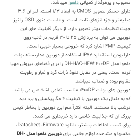
محبوب و پرطرفدار کمپانی
داهوا
میباشد.
دارای
حسگر تصویر
CMOS به ابعاد 1/3 است.
لنز آن 3.6
میلیمتر و جزء لنزهای ثابت است. و قابلیت منوی OSD را نیز
جهت تنظیمات بهتر تصویر دارد. از دیگر قابلیت های این
دوربین می توان به پردازش 25 تا 30 فریم در ثانیه روی
کیفیت 4MP اشاره کرد که خروجی بسیار خوبی است.
دارا بودن استاندارد IP67 استفاده از دوربین مداربسته بولت
داهوا مدل DH-HAC-HFW1400DP را برای فضاهای بیرونی مهیا
کرده است. یعنی در مقابل نفوذ ذرات گرد و غبار و رطوبت
مقاوم بوده و ضدآب میباشد.
دوربین های بولت 1400DP مناسب تمامی اشخاصی می باشد.
که به دنبال یک دوربین با کیفیت 4 مگاپیکسلی و برد دید
درشب بالا هستند. البته اکثراً هم این دوربین را بخاطر کیس
بزرگ آن که جذابیت خاصی دارد خریداری می کنند.
برای کسب اطلاعات بیشتر، دانلود Datasheet ،Firmware،
عکسها و مشاهده لوازم جانبی برای
دوربین داهوا مدل DH-