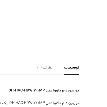
توضیحات
نظرات (0)
دوربین دام داهوا مدل DH-HAC-HDW1200MP