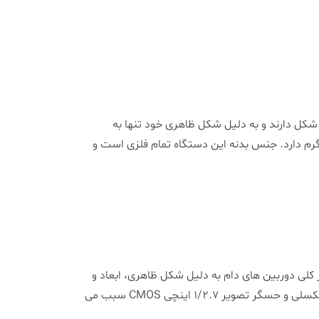
ل ظاهری گنبدی شکل دارند و به دلیل شکل ظاهری خود تنها به
نصب و استفاده می باشند. ابعاد بدنه این دستگاه برابر 79.4*93.4 میلیمتر است و وزنی معادل 0.27 کیلوگرم دارد. جنس بدنه این دستگاه تمام فلزی است و
 موجود در بازار است. به طور کلی دوربین های دام به دلیل شکل ظاهری، ابعاد و
جنس بدنه ای که دارند در فضاهای داخلی محیط های مختلف نصب شده و مورد استفاده قرار می گیرند. کیفیت تصویر 2 مگاپیکسلی و حسگر تصویر 1/2.7 اینچی CMOS سبب می