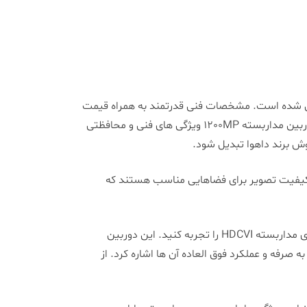
در میان کاربران شده است. مشخصات فنی قدرتمند به همراه قیمت
مقرون به صرفه دستگاه سبب شده تا این دوربین به یکی از مدل های پرفروش برند داهوا تبدیل شود به طور کلی باید گفت دوربین مداربسته 1200MP ویژگی های فنی و محافظتی
روش برند داهوا تبدیل شود.
مداربسته با این کیفیت تصویر برای فضاهایی مناسب هستند که
با در اختیار داشتن این دوربین مداربسته می توانید تصویربرداری 1080P FullHD و سهولت نصب و راه اندازی های سیستم های مداربسته HDCVI را تجربه کنید. این دوربین
ون به صرفه و عملکرد فوق العاده آن ها اشاره کرد. از