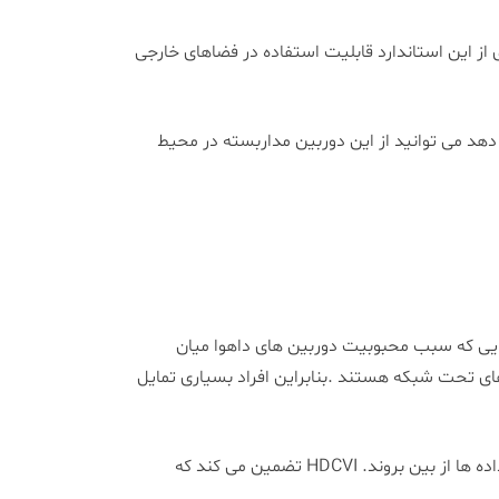
گاه در برابر نفوذ گرد و خاک و رطوبت است. دوربین 1200MP داهوا با برخورداری از این استاندارد قابلیت استفاده در فضاهای خارجی
لکرد دوربین مداربسته است. محدوده دمایی منفی 40 تا مثبت 60 درجه نشان می دهد می توانید از این دوربین مداربسته در محیط
ه است. یکی از بارزترین ویژگی هایی که سبب محبوبیت دوربین های داهوا میان
H فاقد پیچیدگی نصب و پیکربندی دوربین های تحت شبکه هستند .بنابراین افراد بسیاری تمایل
از دیگر ویژگی هایی که سبب محبوبیت تکنولوژی HDCVI شده است .انتقال بی درنگ داده در فاصله طولانی است بدون آنکه داده ها از بین بروند. HDCVI تضمین می کند که