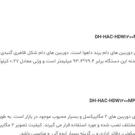
ه مشاهده می کنید دوربین 1200MP از سری دوربین های دام برند داهوا است. دوربین های دام شک
صورت سقفی قابل 
دوربین دام داهوا مدل DH-HAC-HDW1200MP از سری دوربین های 2 مگاپیکسل و بسیار محبوب
نی، دفاتر اداری و … گزینه بسیار ایده آلی و مناسبی باشد.