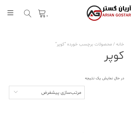
Ski
t
gle
conten
0
tion
خانه
/ محصولات برچسب خورده “کوپر”
کوپر
در حال نمایش یک نتیجه
مرتب‌سازی پیشفرض