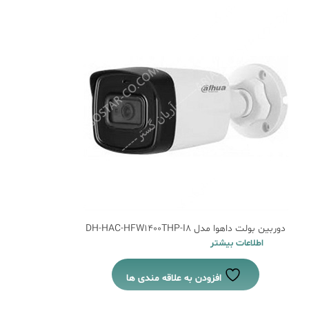
دوربین بولت داهوا مدل DH-HAC-HFW1400THP-I8
اطلاعات بیشتر
افزودن به علاقه مندی ها