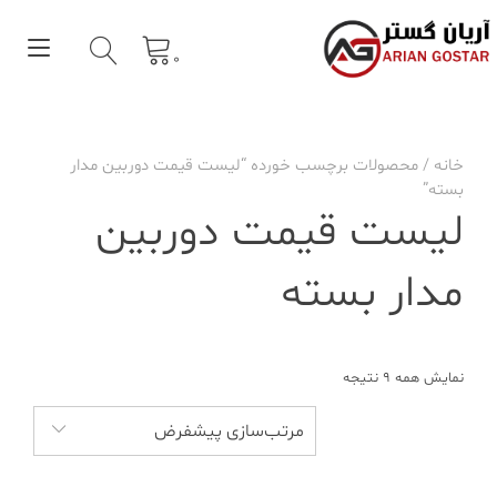
Ski
t
gle
conten
0
tion
خانه
/ محصولات برچسب خورده “لیست قیمت دوربین مدار
بسته”
لیست قیمت دوربین
مدار بسته
نمایش همه 9 نتیجه
مرتب‌سازی پیشفرض