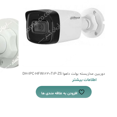
دوربین مداربسته بولت داهوا DH-IPC-HFW1230T1P-ZS
اطلاعات بیشتر
افزودن به علاقه مندی ها