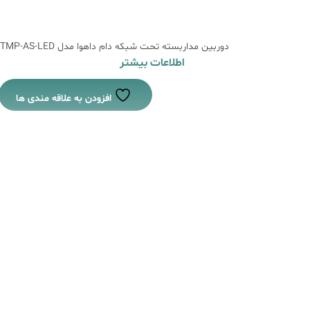
دوربین مداربسته تحت شبکه دام داهوا مدل DH-IPC-HDW3449TMP-AS-LED
اطلاعات بیشتر
افزودن به علاقه مندی ها