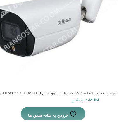
دوربین مداربسته تحت شبکه بولت داهوا مدل DH-IPC-HFW3449EP-AS-LED
اطلاعات بیشتر
افزودن به علاقه مندی ها