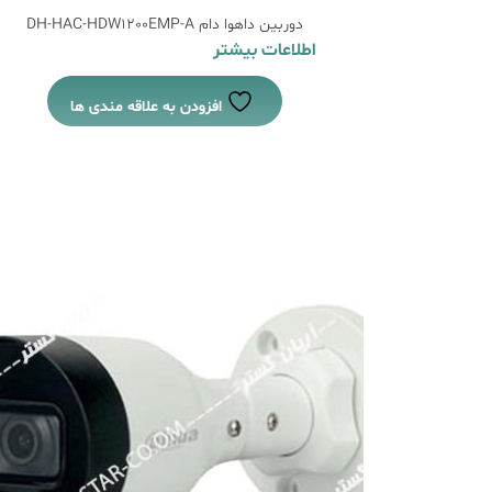
دوربین داهوا دام DH-HAC-HDW1200EMP-A
اطلاعات بیشتر
افزودن به علاقه مندی ها