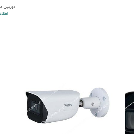
دوربین مداربس
اطلا