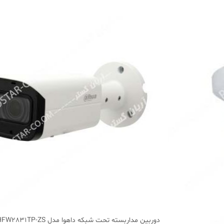
دوربین مداربسته تحت شبکه داهوا مدل DH-IPC-HFW2831TP-ZS