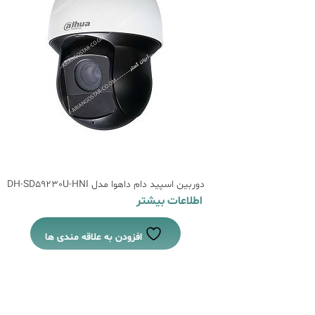
دوربین اسپید دام داهوا مدل DH-SD59230U-HNI
اطلاعات بیشتر
افزودن به علاقه مندی ها