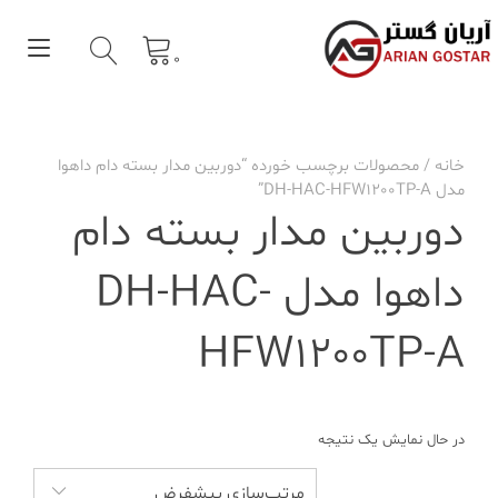
Ski
t
gle
conten
0
tion
خانه
/ محصولات برچسب خورده “دوربین مدار بسته دام داهوا
مدل DH-HAC-HFW1200TP-A”
دوربین مدار بسته دام
داهوا مدل DH-HAC-
HFW1200TP-A
در حال نمایش یک نتیجه
مرتب‌سازی پیشفرض