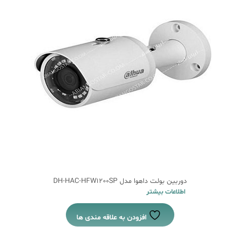
دوربین بولت داهوا مدل DH-HAC-HFW1200SP
اطلاعات بیشتر
افزودن به علاقه مندی ها