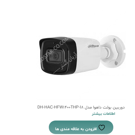
دوربین بولت داهوا مدل DH-HAC-HFW1400THP-I8
اطلاعات بیشتر
افزودن به علاقه مندی ها