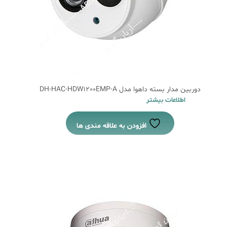
دوربین مدار بسته داهوا مدل DH-HAC-HDW1200EMP-A
اطلاعات بیشتر
افزودن به علاقه مندی ها