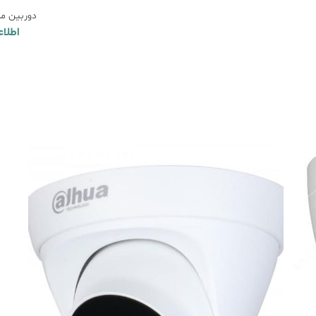
دوربین مداربس
اطلا