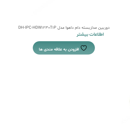
دوربین مداربسته دام داهوا مدل DH-IPC-HDW1230T1P
اطلاعات بیشتر
افزودن به علاقه مندی ها