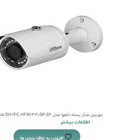
دوربین مدار بسته داهوا مدل Dahua DH-IPC-HFW1330SP-S4
اطلاعات بیشتر
افزودن به علاقه مندی ها