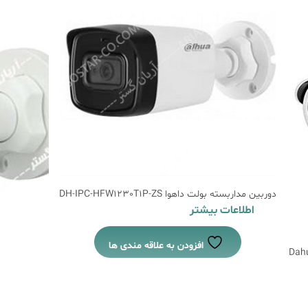
دوربین مداربسته بولت داهوا DH-IPC-HFW1230T1P-ZS
اطلاعات بیشتر
افزودن به علاقه مندی ها