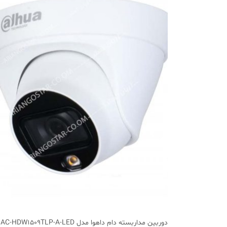
دوربین مداربسته دام داهوا مدل DH-HAC-HDW1509TLP-A-LED