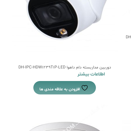
دوربین مداربسته دام داهوا DH-IPC-HDW1239T1P-LED
اطلاعات بیشتر
افزودن به علاقه مندی ها