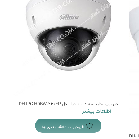
دوربین مداربسته دام داهوا مدل DH-IPC-HDBW1230EP
اطلاعات بیشتر
افزودن به علاقه مندی ها