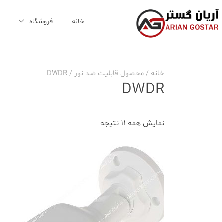
Ski
t
خانه
فروشگاه
conten
خانه
/ محصول قابلیت ضد نور / DWDR
DWDR
نمایش همه 11 نتیجه