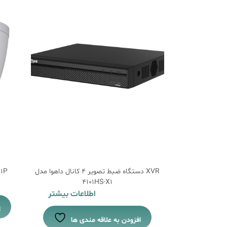
اهوا مدل DH-HAC-
دستگاه ضبط تصویر 4 کانال داهوا مدل XVR
دوربی
4101HS-X1
H
اعات بیشتر
اطلاعات بیشتر
ا
دی ها
افزودن به علاقه مندی ها