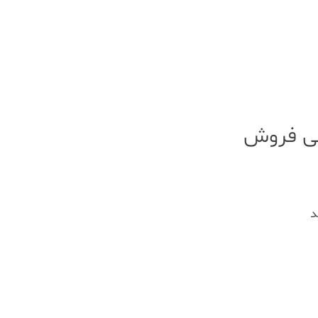
می فروش
د