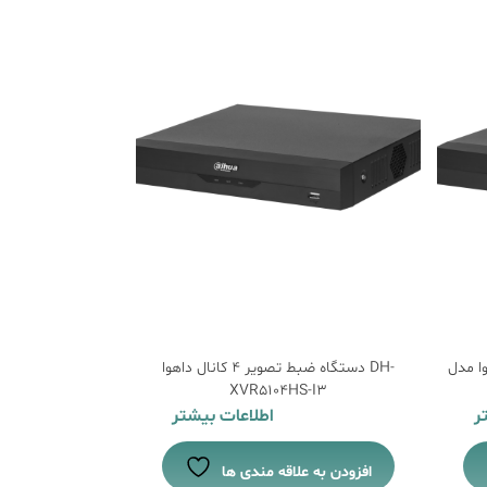
 داهوا مدل DH-
دستگاه ضبط تصویر 4 کانال داهوا DH-
S-I
XVR5104HS-I3
ر
اطلاعات بیشتر
افزودن به علاقه مندی ها
افزودن به ع